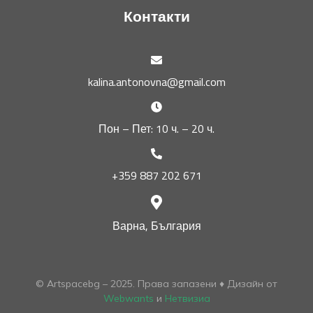
Контакти
kalina.antonovna@gmail.com
Пон – Пет: 10 ч. – 20 ч.
+359 887 202 671
Варна, България
© Artspacebg – 2025. Права запазени ♦ Дизайн от
Webwants
и
Нетвизиа