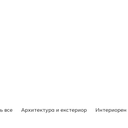
ь все
Архитектура и екстериор
Интериорен